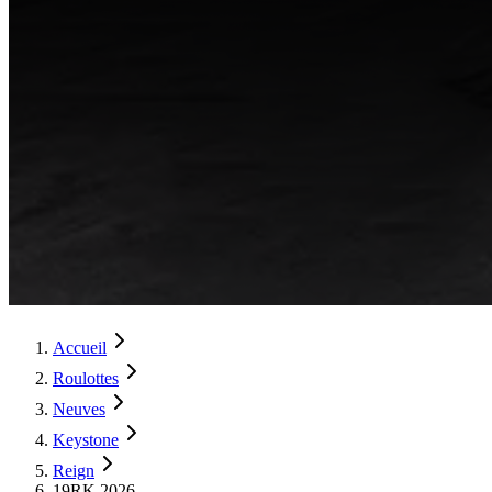
Accueil
Roulottes
Neuves
Keystone
Reign
19RK 2026