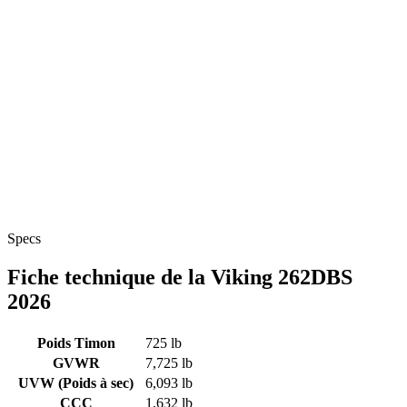
Specs
Fiche technique de la Viking 262DBS
2026
Poids Timon
725 lb
GVWR
7,725 lb
UVW (Poids à sec)
6,093 lb
CCC
1,632 lb