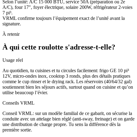
Selon l’unité: A/C 15 000 BTU, service 50A (préparation ou 2e
A/C), four 17", foyer électrique, solaire 200W, réfrigérateur 2-voies
7 pi³.
VRML confirme toujours l’équipement exact de l’unité avant la
signature.
À retenir
À qui cette roulotte s'adresse-t-elle?
Usage réel
Au quotidien, tu cuisines et tu circules facilement: frigo GE 10 pi³
12V, micro-ondes inox, cooktop 3 ronds, plus des détails pratiques
comme le cup rinser et le drying rack. Les réservoirs (40/64/32 gal)
soutiennent bien les séjours actifs, surtout quand on cuisine et qu’on
utilise beaucoup l’évier.
Conseils VRML
Conseil VRML: sur un modèle familial de ce gabarit, on sécurise la
conduite avec un attelage bien réglé (anti-sway, freinage) et on garde
une distribution de charge propre. Tu sens la différence dès la
première sortie.