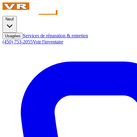
Neuf
Services de réparation & entretien
Usagées
(450) 753-2055
Voir l'inventaire