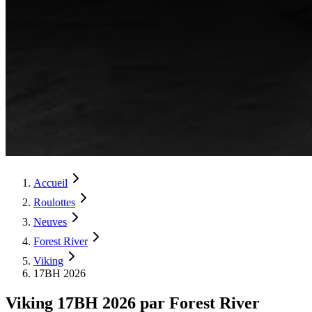
Accueil
Roulottes
Neuves
Forest River
Viking
17BH 2026
Viking 17BH 2026 par Forest River