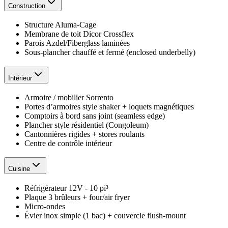
Construction
Structure Aluma-Cage
Membrane de toit Dicor Crossflex
Parois Azdel/Fiberglass laminées
Sous-plancher chauffé et fermé (enclosed underbelly)
Intérieur
Armoire / mobilier Sorrento
Portes d’armoires style shaker + loquets magnétiques
Comptoirs à bord sans joint (seamless edge)
Plancher style résidentiel (Congoleum)
Cantonnières rigides + stores roulants
Centre de contrôle intérieur
Cuisine
Réfrigérateur 12V - 10 pi³
Plaque 3 brûleurs + four/air fryer
Micro-ondes
Évier inox simple (1 bac) + couvercle flush-mount