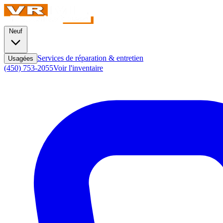
Neuf
Services de réparation & entretien
Usagées
(450) 753-2055
Voir l'inventaire