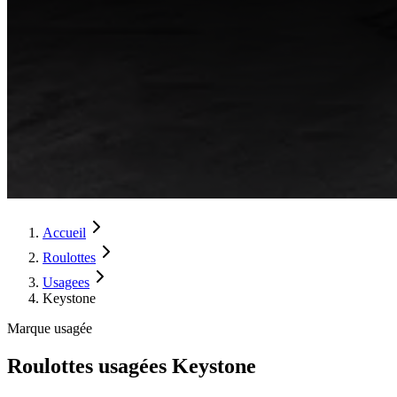
Accueil
Roulottes
Usagees
Keystone
Marque usagée
Roulottes usagées Keystone