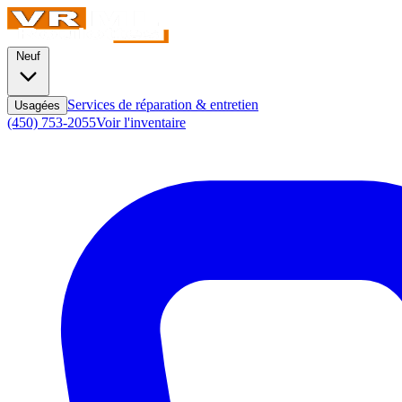
Neuf
Services de réparation & entretien
Usagées
(450) 753-2055
Voir l'inventaire