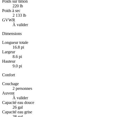
Poids sur timon
220 lb
Poids à sec
2 133 lb
GVWR
À valider
Dimensions
Longueur totale
16.8 pi
Largeur
8.6 pi
Hauteur
9.0 pi
Confort
Couchage
2 personnes
Auvent
À valider
Capacité eau douce
26 gal
Capacité eau grise
28 gal